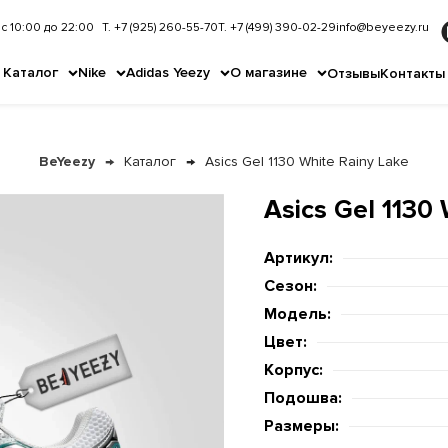
с 10:00 до 22:00
Т. +7 (925) 260-55-70
Т. +7 (499) 390-02-29
info@beyeezy.ru
Каталог
Nike
Adidas Yeezy
О магазине
Отзывы
Контакты
BeYeezy
Каталог
Asics Gel 1130 White Rainy Lake
Asics Gel 1130
Артикул:
Сезон:
Модель:
Цвет:
Корпус:
Подошва:
Размеры: