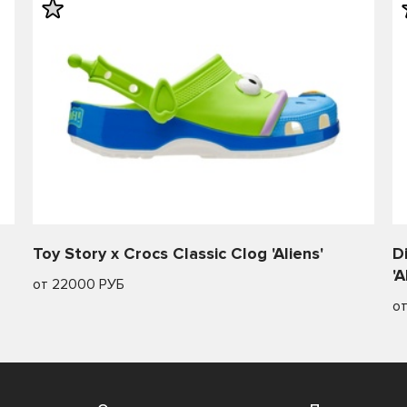
Toy Story x Crocs Classic Clog 'Aliens'
D
'A
от 22000 РУБ
о