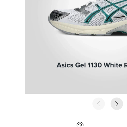
е время
е время