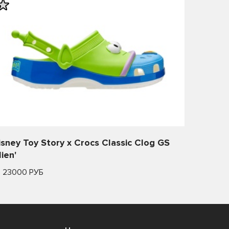
isney Toy Story x Crocs Classic Clog GS
lien'
т 23000 РУБ