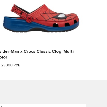
pider-Man x Crocs Classic Clog 'Multi
olor'
т 23000 РУБ