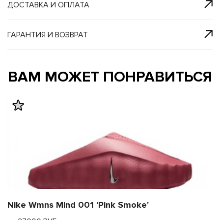
я с нами
 один клик
ДОСТАВКА И ОПЛАТА
ГАРАНТИЯ И ВОЗВРАТ
му и в ближайш
му и в ближайш
ВАМ МОЖЕТ ПОНРАВИТЬСЯ
свяжется наш
свяжется наш
Nike Wmns Mind 001 'Pink Smoke'