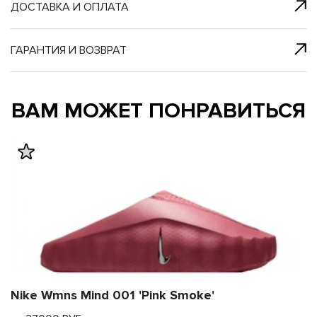
я с нами
 один клик
ДОСТАВКА И ОПЛАТА
ГАРАНТИЯ И ВОЗВРАТ
му и в ближайш
му и в ближайш
ВАМ МОЖЕТ ПОНРАВИТЬСЯ
свяжется наш
свяжется наш
Nike Wmns Mind 001 'Pink Smoke'