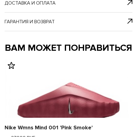
я с нами
 один клик
ДОСТАВКА И ОПЛАТА
ГАРАНТИЯ И ВОЗВРАТ
му и в ближайш
му и в ближайш
ВАМ МОЖЕТ ПОНРАВИТЬСЯ
свяжется наш
свяжется наш
Nike Wmns Mind 001 'Pink Smoke'