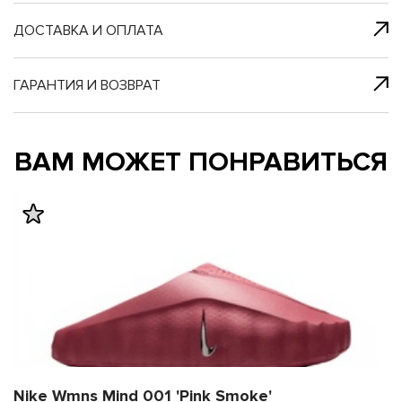
я с нами
 один клик
ДОСТАВКА И ОПЛАТА
ГАРАНТИЯ И ВОЗВРАТ
му и в ближайш
му и в ближайш
ВАМ МОЖЕТ ПОНРАВИТЬСЯ
свяжется наш
свяжется наш
Nike Wmns Mind 001 'Pink Smoke'