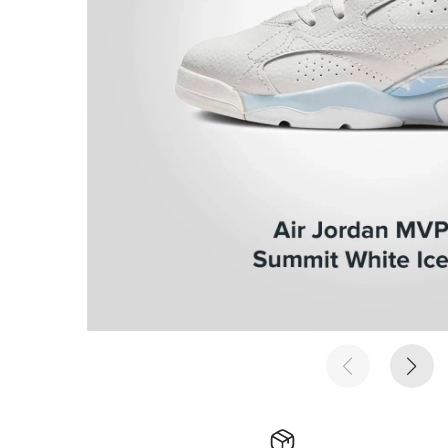
е время
е время