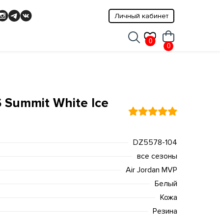
Личный кабинет
0
0
 Summit White Ice
DZ5578-104
все сезоны
Air Jordan MVP
Белый
Кожа
Резина