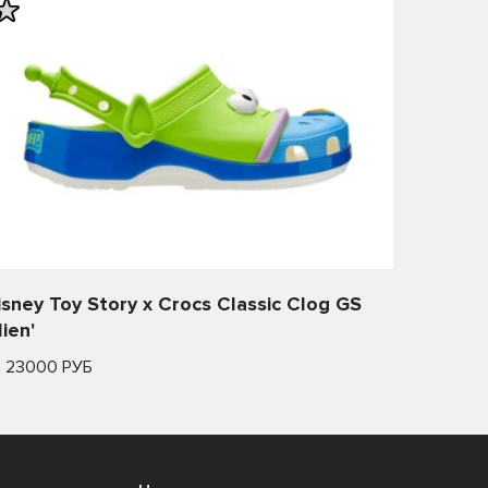
isney Toy Story x Crocs Classic Clog GS
lien'
т 23000 РУБ