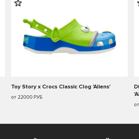
Toy Story x Crocs Classic Clog 'Aliens'
D
'A
от 22000 РУБ
о