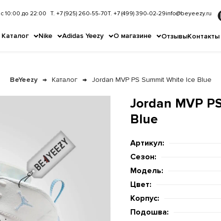
с 10:00 до 22:00
Т. +7 (925) 260-55-70
Т. +7 (499) 390-02-29
info@beyeezy.ru
Каталог
Nike
Adidas Yeezy
О магазине
Отзывы
Контакты
BeYeezy
Каталог
Jordan MVP PS Summit White Ice Blue
Jordan MVP PS
Blue
Артикул:
Сезон:
Модель:
Цвет:
Корпус:
Подошва: