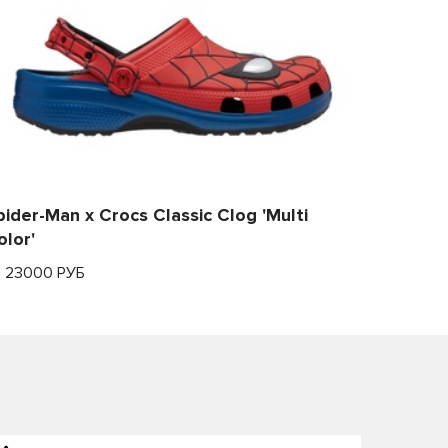
pider-Man x Crocs Classic Clog 'Multi
olor'
т 23000 РУБ