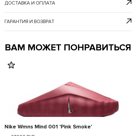
я с нами
 один клик
ДОСТАВКА И ОПЛАТА
ГАРАНТИЯ И ВОЗВРАТ
му и в ближайш
му и в ближайш
ВАМ МОЖЕТ ПОНРАВИТЬСЯ
свяжется наш
свяжется наш
Nike Wmns Mind 001 'Pink Smoke'