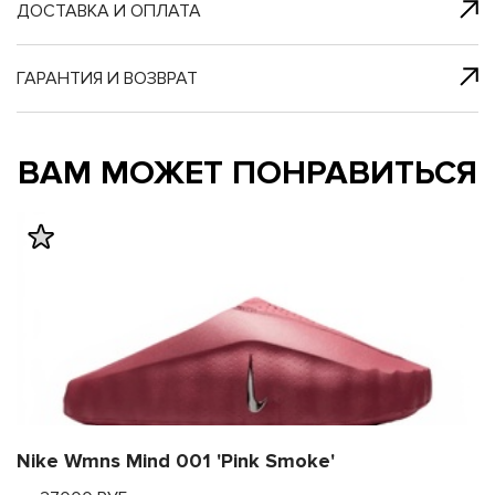
я с нами
 один клик
ДОСТАВКА И ОПЛАТА
ГАРАНТИЯ И ВОЗВРАТ
му и в ближайш
му и в ближайш
ВАМ МОЖЕТ ПОНРАВИТЬСЯ
свяжется наш
свяжется наш
Nike Wmns Mind 001 'Pink Smoke'