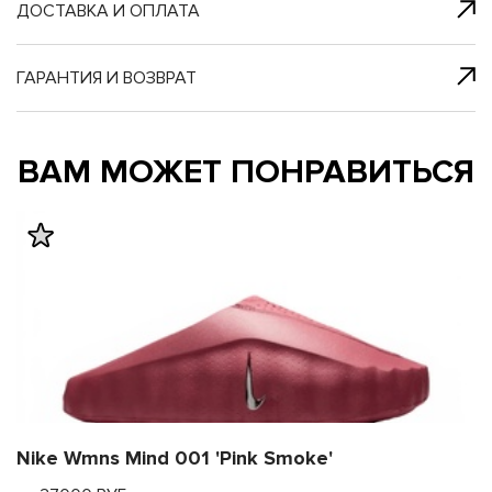
я с нами
 один клик
ДОСТАВКА И ОПЛАТА
ГАРАНТИЯ И ВОЗВРАТ
му и в ближайш
му и в ближайш
ВАМ МОЖЕТ ПОНРАВИТЬСЯ
свяжется наш
свяжется наш
Nike Wmns Mind 001 'Pink Smoke'