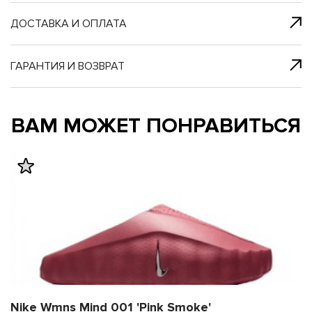
я с нами
 один клик
ДОСТАВКА И ОПЛАТА
ГАРАНТИЯ И ВОЗВРАТ
му и в ближайш
му и в ближайш
ВАМ МОЖЕТ ПОНРАВИТЬСЯ
свяжется наш
свяжется наш
Nike Wmns Mind 001 'Pink Smoke'