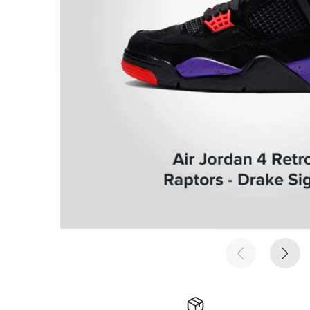
е время
е время