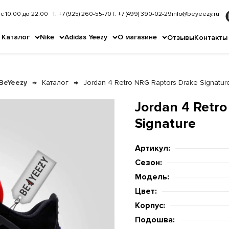
с 10:00 до 22:00
Т. +7 (925) 260-55-70
Т. +7 (499) 390-02-29
info@beyeezy.ru
Каталог
Nike
Adidas Yeezy
О магазине
Отзывы
Контакты
BeYeezy
Каталог
Jordan 4 Retro NRG Raptors Drake Signatur
Jordan 4 Retr
Signature
Артикул:
Сезон:
Модель:
Цвет:
Корпус:
Подошва: