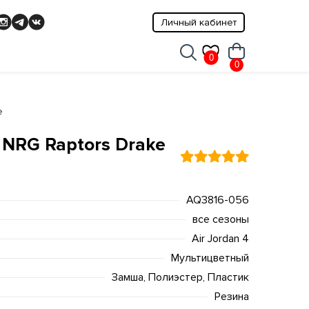
Личный кабинет
0
0
e
o NRG Raptors Drake
AQ3816-056
все сезоны
Air Jordan 4
Мультицветный
Замша, Полиэстер, Пластик
Резина