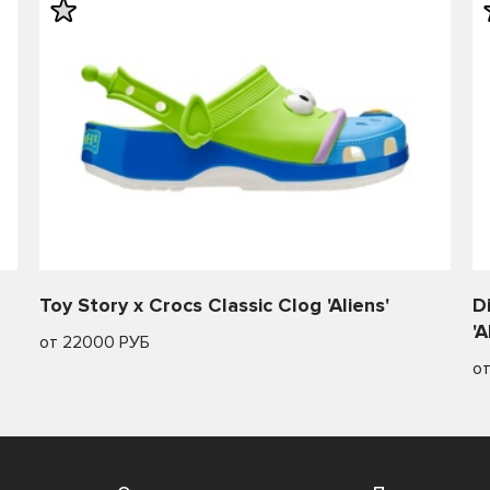
Toy Story x Crocs Classic Clog 'Aliens'
D
'A
от 22000 РУБ
о