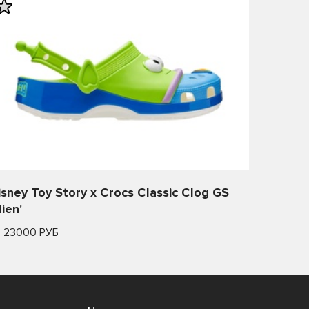
isney Toy Story x Crocs Classic Clog GS
lien'
т 23000 РУБ