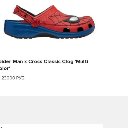
pider-Man x Crocs Classic Clog 'Multi
olor'
т 23000 РУБ