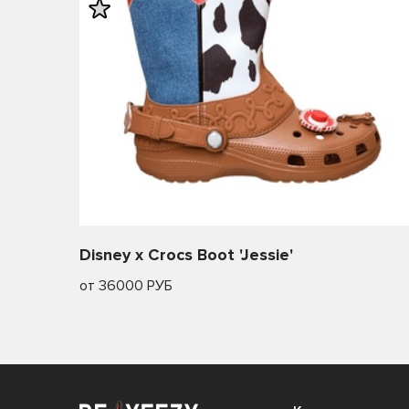
26
26.5
Disney x Crocs Boot 'Jessie'
от 36000 РУБ