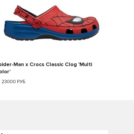
pider-Man x Crocs Classic Clog 'Multi
olor'
т 23000 РУБ