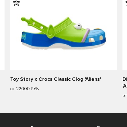
Toy Story x Crocs Classic Clog 'Aliens'
D
'A
от 22000 РУБ
о