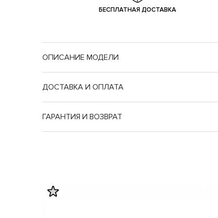
БЕСПЛАТНАЯ ДОСТАВКА
ОПИСАНИЕ МОДЕЛИ
Nike подрост.
ДОСТАВКА И ОПЛАТА
Длина
Длина
ГАРАНТИЯ И ВОЗВРАТ
стопы
стельки
20
20.5
20.5
21
20.9
21.5
21.4
22