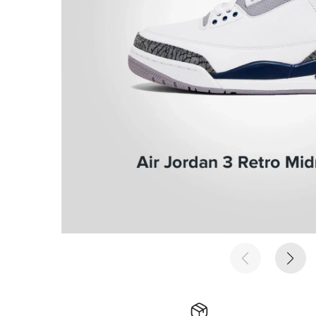
е время
е время