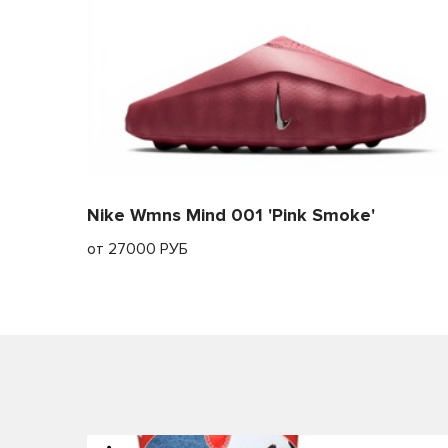
21.8
22.5
22.2
23
22.4
23.5
22.7
24
23.2
24-24.5
Nike Wmns Mind 001 'Pink Smoke'
23.5
24.5
от 27000 РУБ
23.8
24.5-25
24.3
25
24.6
25.5
25.5
26