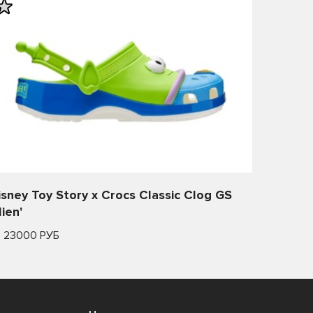
isney Toy Story x Crocs Classic Clog GS
lien'
т 23000 РУБ