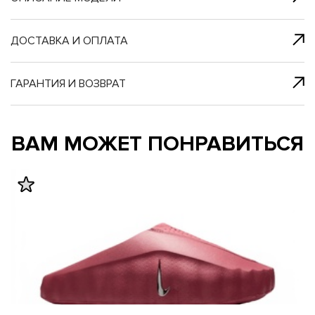
я с нами
 один клик
ДОСТАВКА И ОПЛАТА
ГАРАНТИЯ И ВОЗВРАТ
му и в ближайш
му и в ближайш
ВАМ МОЖЕТ ПОНРАВИТЬСЯ
свяжется наш
свяжется наш