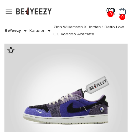
0
0
Zion Williamson X Jordan 1 Retro Low
BeYeezy
Каталог
OG Voodoo Alternate