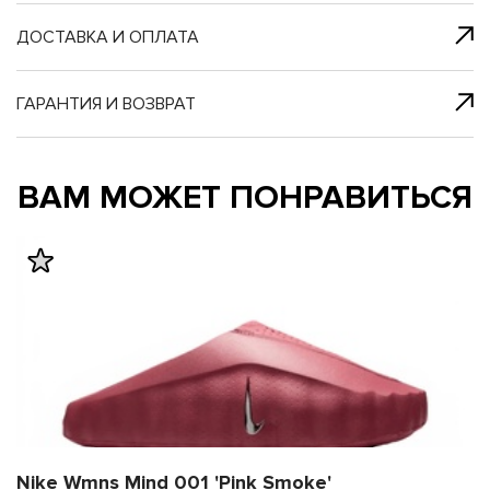
я с нами
 один клик
ДОСТАВКА И ОПЛАТА
ГАРАНТИЯ И ВОЗВРАТ
му и в ближайш
му и в ближайш
ВАМ МОЖЕТ ПОНРАВИТЬСЯ
свяжется наш
свяжется наш
Nike Wmns Mind 001 'Pink Smoke'