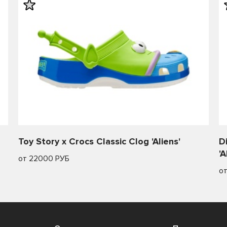
Toy Story x Crocs Classic Clog 'Aliens'
D
'A
от 22000 РУБ
о