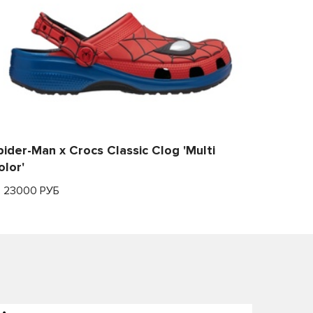
pider-Man x Crocs Classic Clog 'Multi
olor'
т 23000 РУБ