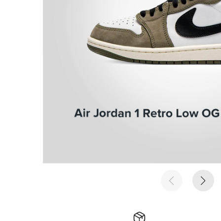
е время
е время