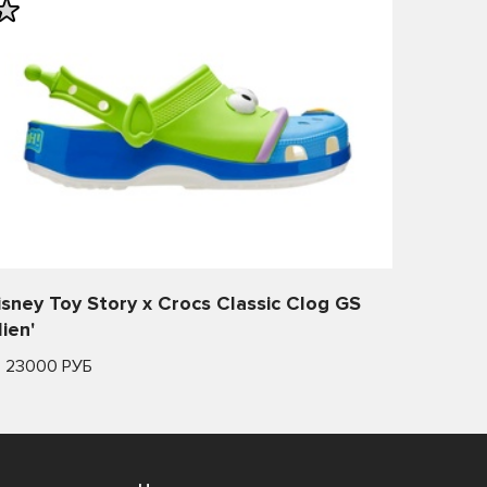
isney Toy Story x Crocs Classic Clog GS
lien'
т 23000 РУБ