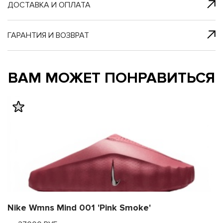
я с нами
 один клик
ДОСТАВКА И ОПЛАТА
ГАРАНТИЯ И ВОЗВРАТ
му и в ближайш
му и в ближайш
ВАМ МОЖЕТ ПОНРАВИТЬСЯ
свяжется наш
свяжется наш
Nike Wmns Mind 001 'Pink Smoke'