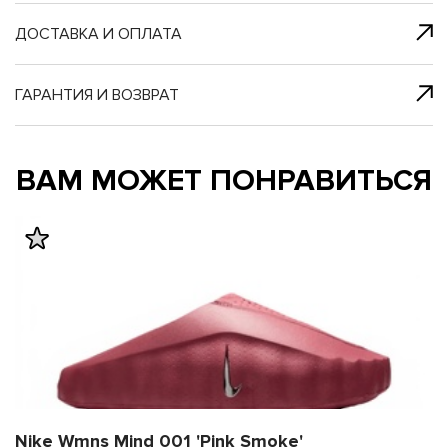
я с нами
 один клик
ДОСТАВКА И ОПЛАТА
ГАРАНТИЯ И ВОЗВРАТ
му и в ближайш
му и в ближайш
ВАМ МОЖЕТ ПОНРАВИТЬСЯ
свяжется наш
свяжется наш
Nike Wmns Mind 001 'Pink Smoke'