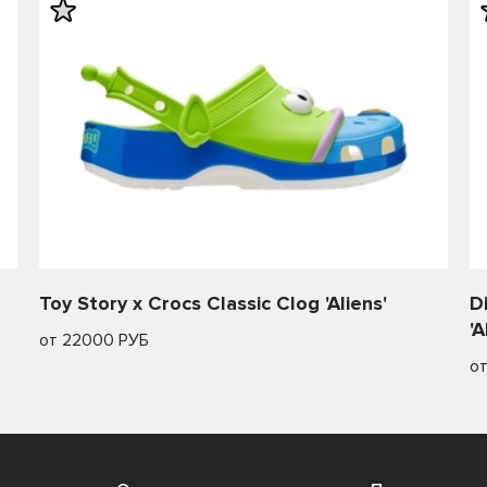
Toy Story x Crocs Classic Clog 'Aliens'
D
'A
от 22000 РУБ
о