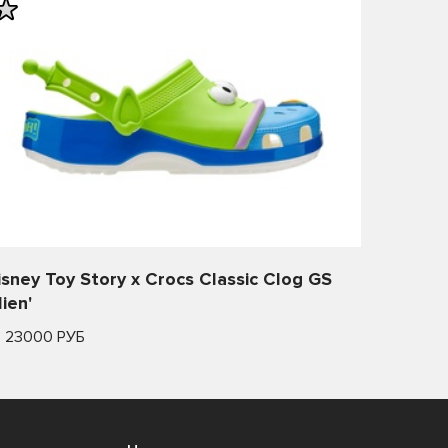
isney Toy Story x Crocs Classic Clog GS
lien'
т 23000 РУБ