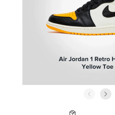
е время
е время