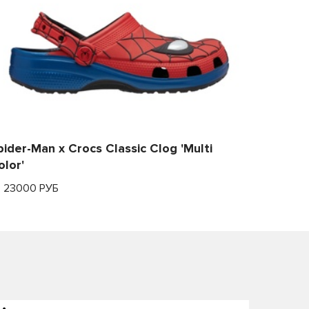
pider-Man x Crocs Classic Clog 'Multi
olor'
т 23000 РУБ