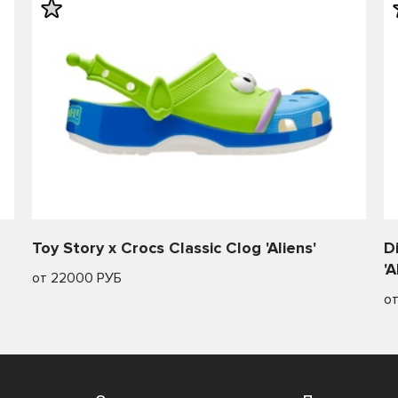
Toy Story x Crocs Classic Clog 'Aliens'
D
'A
от 22000 РУБ
о