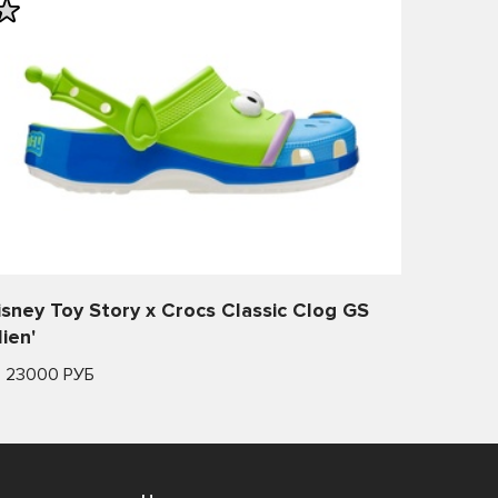
isney Toy Story x Crocs Classic Clog GS
lien'
т 23000 РУБ