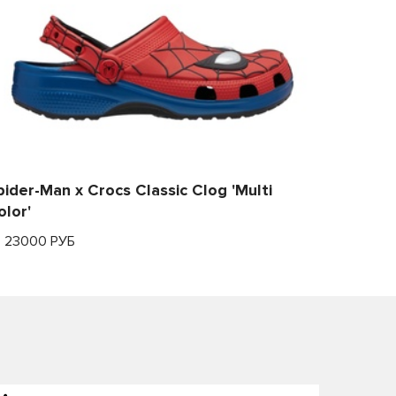
pider-Man x Crocs Classic Clog 'Multi
olor'
т 23000 РУБ