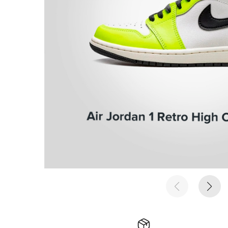
е время
е время