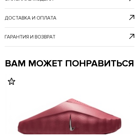
я с нами
 один клик
ДОСТАВКА И ОПЛАТА
ГАРАНТИЯ И ВОЗВРАТ
му и в ближайш
му и в ближайш
ВАМ МОЖЕТ ПОНРАВИТЬСЯ
свяжется наш
свяжется наш