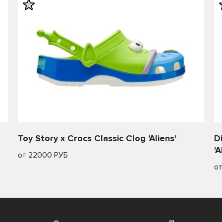
Toy Story x Crocs Classic Clog 'Aliens'
D
'A
от 22000 РУБ
о