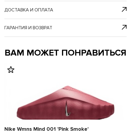
я с нами
 один клик
ДОСТАВКА И ОПЛАТА
ГАРАНТИЯ И ВОЗВРАТ
му и в ближайш
му и в ближайш
ВАМ МОЖЕТ ПОНРАВИТЬСЯ
свяжется наш
свяжется наш
Nike Wmns Mind 001 'Pink Smoke'