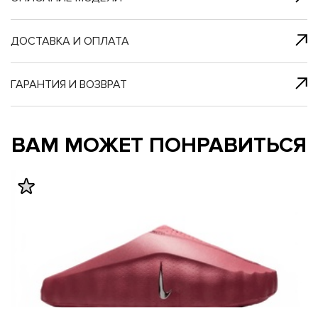
я с нами
 один клик
ДОСТАВКА И ОПЛАТА
ГАРАНТИЯ И ВОЗВРАТ
му и в ближайш
му и в ближайш
ВАМ МОЖЕТ ПОНРАВИТЬСЯ
свяжется наш
свяжется наш