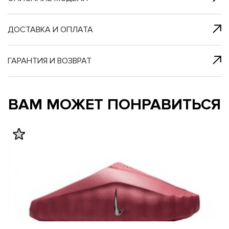
я с нами
 один клик
ДОСТАВКА И ОПЛАТА
ГАРАНТИЯ И ВОЗВРАТ
му и в ближайш
му и в ближайш
ВАМ МОЖЕТ ПОНРАВИТЬСЯ
свяжется наш
свяжется наш