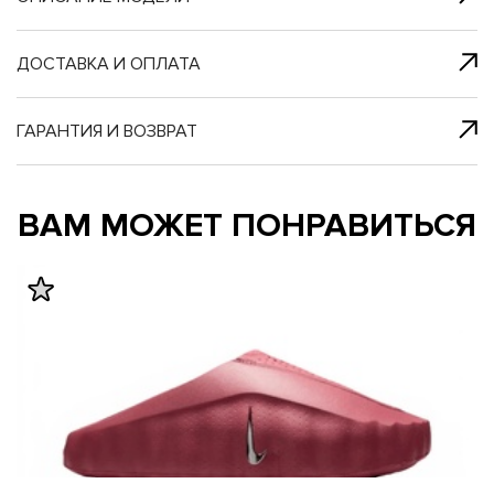
я с нами
 один клик
ДОСТАВКА И ОПЛАТА
ГАРАНТИЯ И ВОЗВРАТ
му и в ближайш
му и в ближайш
ВАМ МОЖЕТ ПОНРАВИТЬСЯ
свяжется наш
свяжется наш