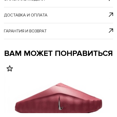
я с нами
 один клик
ДОСТАВКА И ОПЛАТА
ГАРАНТИЯ И ВОЗВРАТ
му и в ближайш
му и в ближайш
ВАМ МОЖЕТ ПОНРАВИТЬСЯ
свяжется наш
свяжется наш